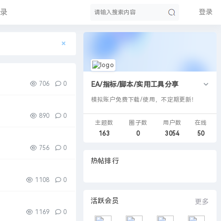
录
登录
×
搜
706
0
EA/指标/脚本/实用工具分享
模拟账户免费下载/使用，不定期更新！
890
0
主题数
圈子数
用户数
在线
163
0
3054
50
756
0
热帖排行
索
1108
0
活跃会员
更多
1169
0