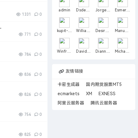
admin
Dsdehog
JorgeIteld
Esmeraldosjfj
1331
0
-
kupit-super-tad
Williamnix
DesireeHad
ManuelNaw
771
0
WinfredSto
DavidNoft
DianneOxich
Michaelceare
784
0
友情链接
836
0
卡密生成器
国内期货股票MT5
ecmarkets
XM
EXNESS
826
0
阿里云服务器
腾讯云服务器
754
0
825
0