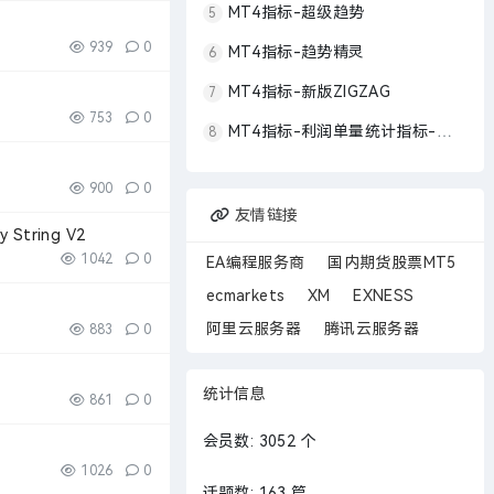
MT4指标-超级趋势
5
939
0
MT4指标-趋势精灵
6
MT4指标-新版ZIGZAG
7
753
0
MT4指标-利润单量统计指标-折线图-柱形图
8
900
0
友情链接
String V2
1042
0
EA编程服务商
国内期货股票MT5
ecmarkets
XM
EXNESS
阿里云服务器
腾讯云服务器
883
0
统计信息
861
0
会员数: 3052 个
1026
0
话题数: 163 篇