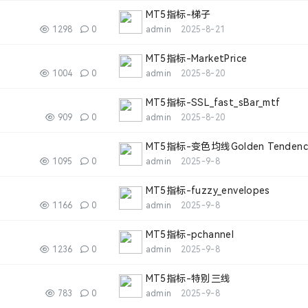
MT5指标-梯子
1298
0
admin
2025-8-21
MT5指标-MarketPrice
1004
0
admin
2025-8-20
MT5指标-SSL_fast_sBar_mtf
909
0
admin
2025-8-20
MT5指标-变色均线Golden Tendency 
1095
0
admin
2025-9-8
MT5指标-fuzzy_envelopes
1166
0
admin
2025-9-8
MT5指标-pchannel
1236
0
admin
2025-9-8
MT5指标-特别三线
783
0
admin
2025-9-8