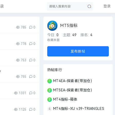
录
登录
MT5指标
785
0
搜
今日:
0
主题:
49
排名:
4
收藏本版
778
0
发布新帖
753
0
热帖排行
w
755
0
MT4EA-探索者(带加仓)
1
索
MT5EA-探索者(带加仓)
2
1331
0
MT4指标-箱体
3
MT4指标-XU v39-TRIANGLES
4
1125
0